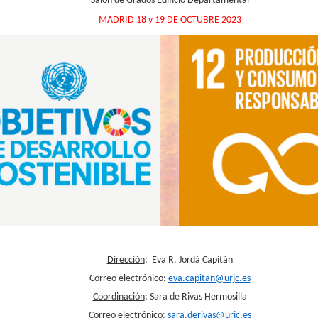
Salón de Grados Edificio Departamental
MADRID 18 y 19 DE OCTUBRE 2023
Dirección
: Eva R. Jordá Capitán
Correo electrónico:
eva.capitan@urjc.es
Coordinación
: Sara de Rivas Hermosilla
Correo electrónico:
sara.derivas@urjc.es