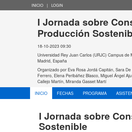
INICIO
|
LOGIN
I Jornada sobre Con
Producción Sostenib
18-10-2023 09:30
Universidad Rey Juan Carlos (URJC) Campus de Mad
Madrid, España
Organizado por
Eva Rosa Jordá Capitán, Sara De 
Ferrero, Elena Peribáñez Blasco, Miguel Ángel Aj
Callejo Martín, Miranda Gasset Martí
INICIO
FECHAS
PROGRAMA
ASISTE
I Jornada sobre Co
Sostenible