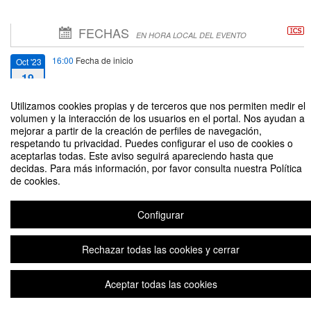
FECHAS
EN HORA LOCAL DEL EVENTO
16:00
Fecha de inicio
Oct '23
19
Utilizamos cookies propias y de terceros que nos permiten medir el
21:00
Fecha de fin
Oct '23
volumen y la interacción de los usuarios en el portal. Nos ayudan a
19
mejorar a partir de la creación de perfiles de navegación,
respetando tu privacidad. Puedes configurar el uso de cookies o
aceptarlas todas. Este aviso seguirá apareciendo hasta que
decidas. Para más información, por favor consulta nuestra Política
de cookies.
Finance Day
Configurar
Rechazar todas las cookies y cerrar
Aviso legal
|
Contacto
Plataforma de organización de eventos Symposium
Copyright © 2026
Aceptar todas las cookies