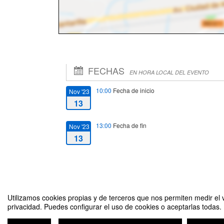
FECHAS
EN HORA LOCAL DEL EVENTO
10:00
Fecha de inicio
Nov '23
13
13:00
Fecha de fin
Nov '23
13
Utilizamos cookies propias y de terceros que nos permiten medir el v
privacidad. Puedes configurar el uso de cookies o aceptarlas todas.
Historia(s) en danza. Bailar hacia la contemporaneidad