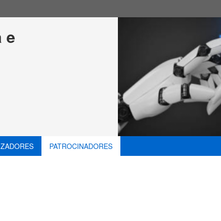
 e 
IZADORES
PATROCINADORES