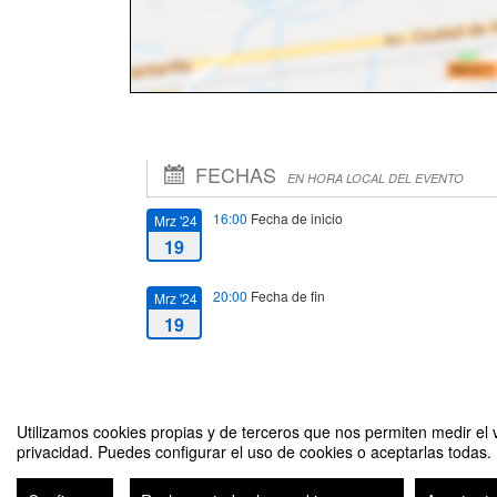
FECHAS
EN HORA LOCAL DEL EVENTO
16:00
Fecha de inicio
Mrz '24
19
20:00
Fecha de fin
Mrz '24
19
Utilizamos cookies propias y de terceros que nos permiten medir el v
privacidad. Puedes configurar el uso de cookies o aceptarlas todas.
Marketing y comunicación sin filtros