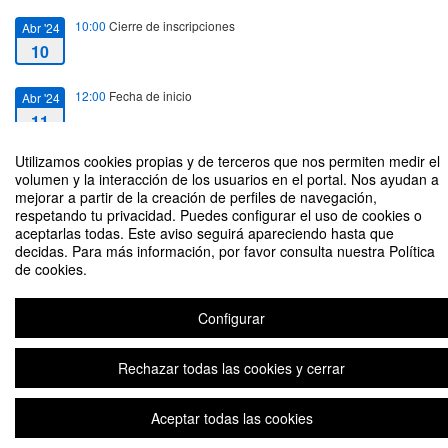
10:00
Cierre de inscripciones
Abr '24
10
12:00
Fecha de inicio
Abr '24
11
Utilizamos cookies propias y de terceros que nos permiten medir el
14:30
Fecha de fin
Abr '24
volumen y la interacción de los usuarios en el portal. Nos ayudan a
11
mejorar a partir de la creación de perfiles de navegación,
respetando tu privacidad. Puedes configurar el uso de cookies o
aceptarlas todas. Este aviso seguirá apareciendo hasta que
decidas. Para más información, por favor consulta nuestra Política
de cookies.
Visita a Pangea, The Travel Store
Configurar
Rechazar todas las cookies y cerrar
Aviso legal
|
Contacto
Plataforma de organización de eventos Symposium
Copyright © 2026
Aceptar todas las cookies