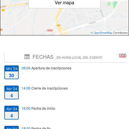
Ver mapa
©
OpenStreetMap
Contributors
FECHAS
EN HORA LOCAL DEL EVENTO
09:00
Apertura de inscripciones
Mrz '24
30
14:00
Cierre de inscripciones
Abr '24
4
16:00
Fecha de inicio
Abr '24
4
18:00
Fecha de fin
Abr '24