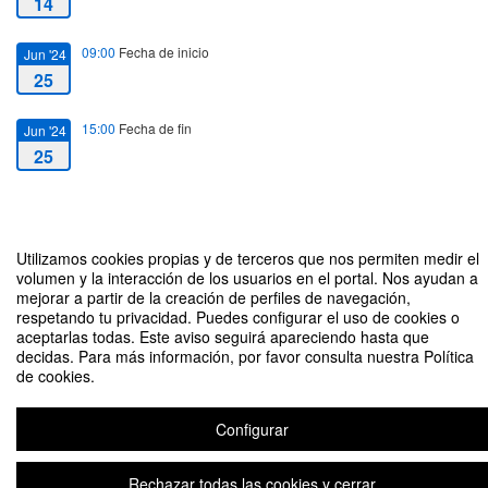
14
09:00
Fecha de inicio
Jun '24
25
15:00
Fecha de fin
Jun '24
25
Utilizamos cookies propias y de terceros que nos permiten medir el
volumen y la interacción de los usuarios en el portal. Nos ayudan a
CV-18 IMÁGENES CONTABLES EN MOVIMIENTO. BALANCES
mejorar a partir de la creación de perfiles de navegación,
DINÁMICOS Y LA CIRCULACIÓN DE LOS ESTADOS FINANCIEROS.
respetando tu privacidad. Puedes configurar el uso de cookies o
Organizado por SERGIO LÓPEZ MORENO & PATRICIA GRANADOS
aceptarlas todas. Este aviso seguirá apareciendo hasta que
GONZÁLEZ.
decidas. Para más información, por favor consulta nuestra Política
de cookies.
Aviso legal
|
Contacto
Plataforma de organización de eventos Symposium
Configurar
Copyright © 2026
Rechazar todas las cookies y cerrar