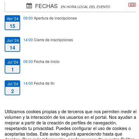
FECHAS
EN HORA LOCAL DEL EVENTO
09:00
Apertura de inscripciones
Abr '24
15
14:00
Cierre de inscripciones
Jun '24
14
09:30
Fecha de inicio
Jul '24
1
14:00
Fecha de fin
Jul '24
2
Utilizamos cookies propias y de terceros que nos permiten medir el
volumen y la interacción de los usuarios en el portal. Nos ayudan a
mejorar a partir de la creación de perfiles de navegación,
CV-12 CONOCIENDO EL BACKSTAGE DE LAS INSTITUCIONES:
respetando tu privacidad. Puedes configurar el uso de cookies o
PRESIDENCIAS, ALCALDÍAS Y CENTROS DE GOBIERNO EN ESPAÑA.
aceptarlas todas. Este aviso seguirá apareciendo hasta que