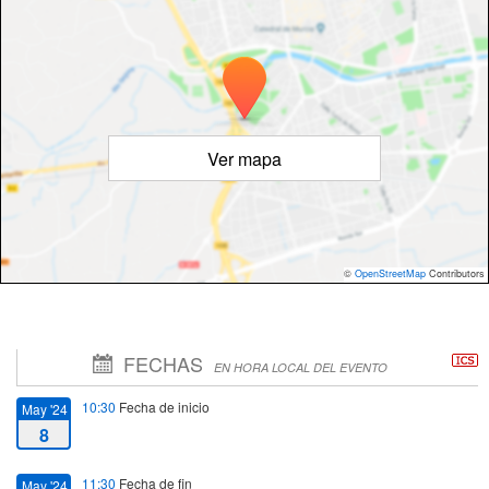
Ver mapa
©
OpenStreetMap
Contributors
FECHAS
EN HORA LOCAL DEL EVENTO
10:30
Fecha de inicio
May '24
8
11:30
Fecha de fin
May '24