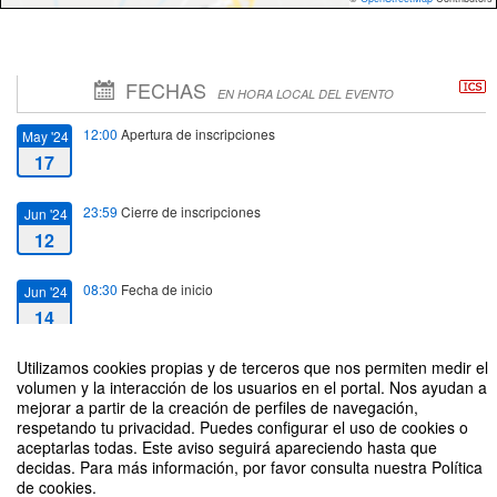
FECHAS
EN HORA LOCAL DEL EVENTO
12:00
Apertura de inscripciones
May '24
17
23:59
Cierre de inscripciones
Jun '24
12
08:30
Fecha de inicio
Jun '24
14
Utilizamos cookies propias y de terceros que nos permiten medir el
14:00
Fecha de fin
Jun '24
volumen y la interacción de los usuarios en el portal. Nos ayudan a
14
mejorar a partir de la creación de perfiles de navegación,
respetando tu privacidad. Puedes configurar el uso de cookies o
aceptarlas todas. Este aviso seguirá apareciendo hasta que
decidas. Para más información, por favor consulta nuestra Política
de cookies.