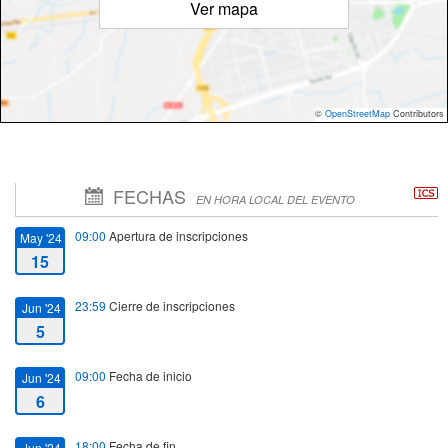
Ver mapa
©
OpenStreetMap
Contributors
FECHAS
EN HORA LOCAL DEL EVENTO
09:00
Apertura de inscripciones
May '24
15
23:59
Cierre de inscripciones
Jun '24
5
09:00
Fecha de inicio
Jun '24
6
18:00
Fecha de fin
Jun '24