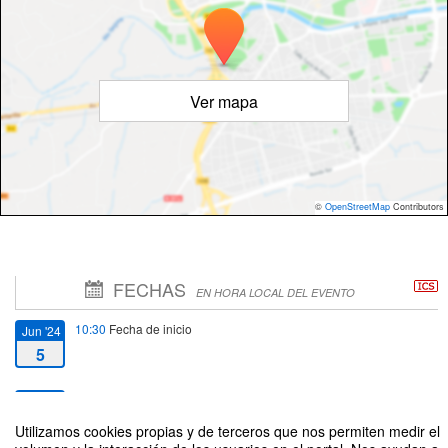
Ver mapa
©
OpenStreetMap
Contributors
FECHAS
EN HORA LOCAL DEL EVENTO
10:30
Fecha de inicio
Jun '24
5
12:30
Fecha de fin
Jun '24
5
Utilizamos cookies propias y de terceros que nos permiten medir el