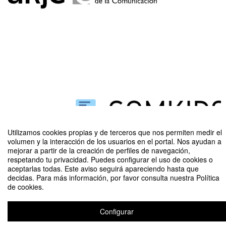
Utilizamos cookies propias y de terceros que nos permiten medir el
volumen y la interacción de los usuarios en el portal. Nos ayudan a
mejorar a partir de la creación de perfiles de navegación,
IV Congreso Internacional sobre Menores y medios sociales: identidades
respetando tu privacidad. Puedes configurar el uso de cookies o
digitales vulnerables y controles de contenidos
aceptarlas todas. Este aviso seguirá apareciendo hasta que
decidas. Para más información, por favor consulta nuestra Política
de cookies.
Aviso legal
|
Contacto
Plataforma de organización de eventos Symposium
Copyright © 2026
Configurar