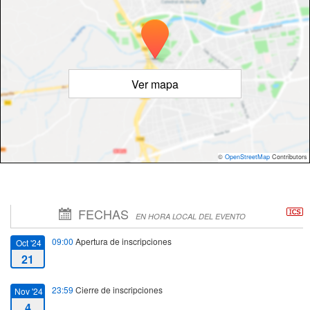
Ver mapa
©
OpenStreetMap
Contributors
FECHAS
EN HORA LOCAL DEL EVENTO
09:00
Apertura de inscripciones
Oct '24
21
23:59
Cierre de inscripciones
Nov '24
4