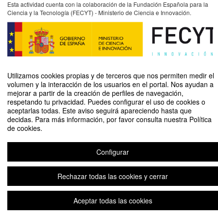
Esta actividad cuenta con la colaboración de la Fundación Española para la
Ciencia y la Tecnología (FECYT) - Ministerio de Ciencia e Innovación.
Utilizamos cookies propias y de terceros que nos permiten medir el
volumen y la interacción de los usuarios en el portal. Nos ayudan a
mejorar a partir de la creación de perfiles de navegación,
respetando tu privacidad. Puedes configurar el uso de cookies o
Taller práctico de neuroimagen: Explorando la espectroscopía funcional de
aceptarlas todas. Este aviso seguirá apareciendo hasta que
infrarrojo cercano.
decidas. Para más información, por favor consulta nuestra Política
de cookies.
Organizado por Unidad de Cultura Científica y de la Innovación (UCC+I)
Configurar
Aviso legal
|
Contacto
Plataforma de organización de eventos Symposium
Copyright © 2026
Rechazar todas las cookies y cerrar
Aceptar todas las cookies