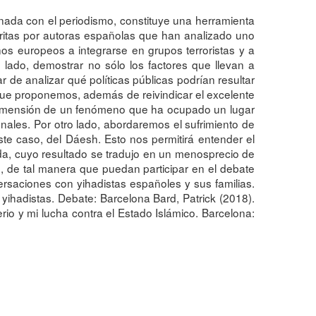
onada con el periodismo, constituye una herramienta
critas por autoras españolas que han analizado uno
os europeos a integrarse en grupos terroristas y a
n lado, demostrar no sólo los factores que llevan a
tar de analizar qué políticas públicas podrían resultar
s que proponemos, además de reivindicar el excelente
ra dimensión de un fenómeno que ha ocupado un lugar
nales. Por otro lado, abordaremos el sufrimiento de
este caso, del Dáesh. Esto nos permitirá entender el
zada, cuyo resultado se tradujo en un menosprecio de
 de tal manera que puedan participar en el debate
ersaciones con yihadistas españoles y sus familias.
e yihadistas. Debate: Barcelona Bard, Patrick (2018).
rio y mi lucha contra el Estado Islámico. Barcelona: