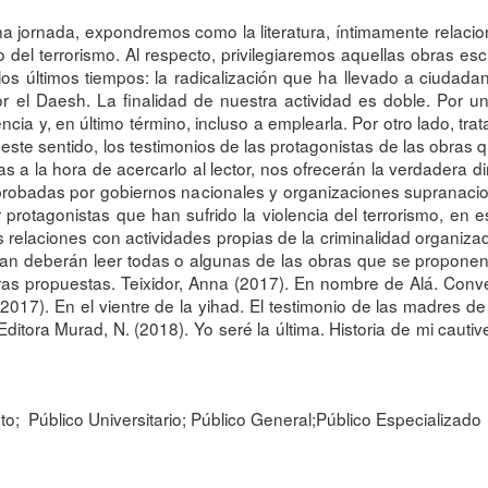
na jornada, expondremos como la literatura, íntimamente relaci
el terrorismo. Al respecto, privilegiaremos aquellas obras es
 últimos tiempos: la radicalización que ha llevado a ciudadan
or el Daesh. La finalidad de nuestra actividad es doble. Por u
lencia y, en último término, incluso a emplearla. Por otro lado, tra
En este sentido, los testimonios de las protagonistas de las obra
oras a la hora de acercarlo al lector, nos ofrecerán la verdade
aprobadas por gobiernos nacionales y organizaciones supranacio
 protagonistas que han sufrido la violencia del terrorismo, en 
sus relaciones con actividades propias de la criminalidad organi
n deberán leer todas o algunas de las obras que se proponen,
bras propuestas. Teixidor, Anna (2017). En nombre de Alá. Conv
 (2017). En el vientre de la yihad. El testimonio de las madres d
itora Murad, N. (2018). Yo seré la última. Historia de mi cautive
o; Público Universitario; Público General;Público Especializado