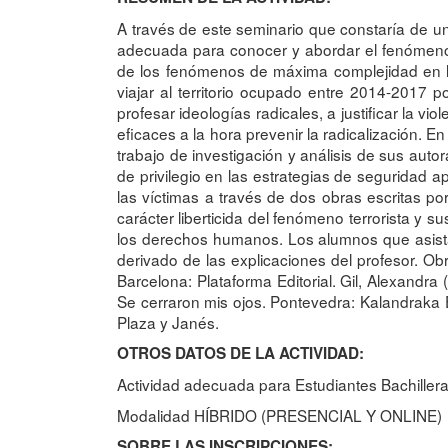
A través de este seminario que constaría de u
adecuada para conocer y abordar el fenómeno d
de los fenómenos de máxima complejidad en los
viajar al territorio ocupado entre 2014-2017 p
profesar ideologías radicales, a justificar la vio
eficaces a la hora prevenir la radicalización. 
trabajo de investigación y análisis de sus aut
de privilegio en las estrategias de seguridad 
las víctimas a través de dos obras escritas por
carácter liberticida del fenómeno terrorista y 
los derechos humanos. Los alumnos que asista
derivado de las explicaciones del profesor. O
Barcelona: Plataforma Editorial. Gil, Alexandra
Se cerraron mis ojos. Pontevedra: Kalandraka Ed
Plaza y Janés.
OTROS DATOS DE LA ACTIVIDAD:
Actividad adecuada para Estudiantes Bachillerat
Modalidad HÍBRIDO (PRESENCIAL Y ONLINE)
SOBRE LAS INSCRIPCIONES: