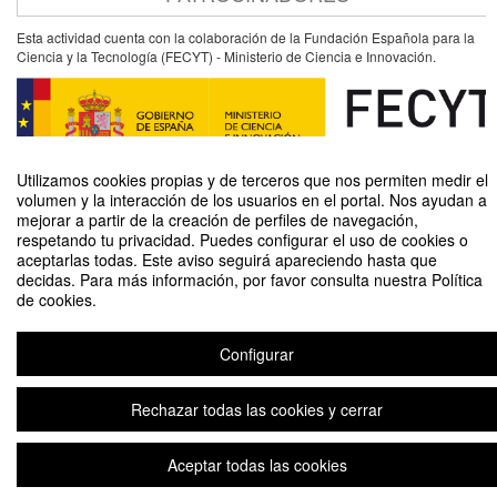
Esta actividad cuenta con la colaboración de la Fundación Española para la
Ciencia y la Tecnología (FECYT) - Ministerio de Ciencia e Innovación.
Utilizamos cookies propias y de terceros que nos permiten medir el
volumen y la interacción de los usuarios en el portal. Nos ayudan a
mejorar a partir de la creación de perfiles de navegación,
respetando tu privacidad. Puedes configurar el uso de cookies o
aceptarlas todas. Este aviso seguirá apareciendo hasta que
CANCELADO - Corriendo para ser testigos de la urgencia ambiental en Perú
decidas. Para más información, por favor consulta nuestra Política
de cookies.
Organizado por Unidad de Cultura Científica y de la Innovación (UCC+I)
Configurar
Aviso legal
|
Contacto
Plataforma de organización de eventos Symposium
Copyright © 2026
Rechazar todas las cookies y cerrar
Aceptar todas las cookies