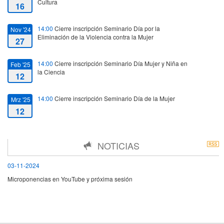
Cultura
16
14:00
Cierre inscripción Seminario Día por la
Nov '24
Eliminación de la Violencia contra la Mujer
27
14:00
Cierre inscripción Seminario Día Mujer y Niña en
Feb '25
la Ciencia
12
14:00
Cierre inscripción Seminario Día de la Mujer
Mrz '25
12
14:00
Cierre de inscripciones
Mrz '25
NOTICIAS
12
03-11-2024
17:00
Fecha de inicio
Mrz '25
Microponencias en YouTube y próxima sesión
14
20:00
Fecha de fin
Mrz '25
14