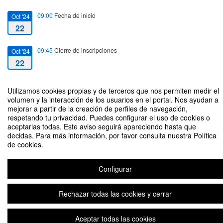
09:00
Fecha de inicio
Oct '24
22
09:45
Cierre de inscripciones
Oct '24
22
14:00
Fecha de fin
Oct '24
Utilizamos cookies propias y de terceros que nos permiten medir el
22
volumen y la interacción de los usuarios en el portal. Nos ayudan a
mejorar a partir de la creación de perfiles de navegación,
respetando tu privacidad. Puedes configurar el uso de cookies o
aceptarlas todas. Este aviso seguirá apareciendo hasta que
decidas. Para más información, por favor consulta nuestra Política
de cookies.
Feria de Empleo FCJP 2024 - 2025
Organizado por Antonio Serrano Acitores
Configurar
Aviso legal
|
Contacto
Plataforma de organización de eventos Symposium
Rechazar todas las cookies y cerrar
Copyright © 2026
Aceptar todas las cookies