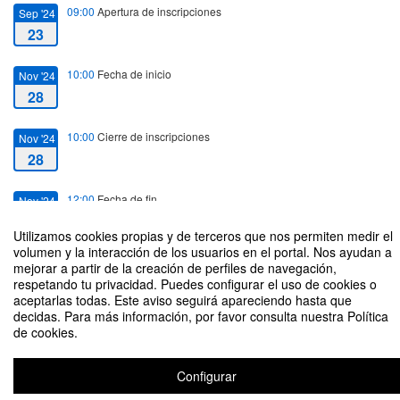
09:00
Apertura de inscripciones
Sep '24
23
10:00
Fecha de inicio
Nov '24
28
10:00
Cierre de inscripciones
Nov '24
28
12:00
Fecha de fin
Nov '24
28
Utilizamos cookies propias y de terceros que nos permiten medir el
volumen y la interacción de los usuarios en el portal. Nos ayudan a
mejorar a partir de la creación de perfiles de navegación,
respetando tu privacidad. Puedes configurar el uso de cookies o
aceptarlas todas. Este aviso seguirá apareciendo hasta que
decidas. Para más información, por favor consulta nuestra Política
¿Quién dijo miedo? Técnicas de apoyo a la investigación
de cookies.
Organizado por Facultad de Ciencias de la Economía y de la Empresa
Configurar