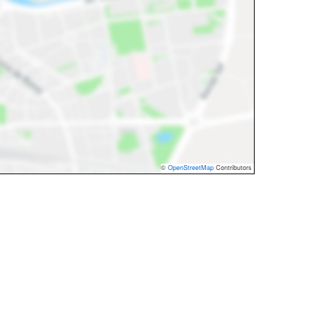
©
OpenStreetMap
Contributors