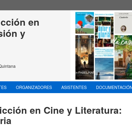
icción en 
sión y 
Quintana
TES
ORGANIZADORES
ASISTENTES
DOCUMENTACIÓ
icción en Cine y Literatura:
ria