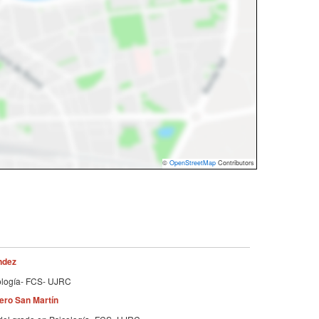
©
OpenStreetMap
Contributors
ndez
ología- FCS- UJRC
ero San Martín