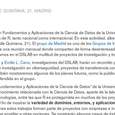
E QUINTANA, 21, MADRID
en Fundamentos y Aplicaciones de la Ciencia de Datos de la Univ
 de R, tanto nacional como internacional. En esta actividad, al
lle Quintana, 21). El
grupo de Madrid
es uno de los
Grupos de In
una reunión mensual donde comparten de forma desinteresada y 
mos en el DSLAB en multitud de proyectos de investigación y tr
o
y
Emilio L. Cano
, investigarores del DSLAB, harán un recorrido
 investigación en ciberseguridad, proyectos de transferencia c
bién mostraremos algunos de los planes futuros, como la public
efendida en el grupo.
“Fundamentos y Aplicaciones de la Ciencia de Datos” de la Unive
conocimiento relacionada con la Ciencia de Datos, aparte de la l
tecnologías, entre las que R es protagonista en muchos de los pro
 fin de mostrar la
variedad de dominios, entornos, y aplicacione
nes estos trabajos forman parte de proyectos con empresas e in
 envidiar a otras opciones. Se mostrarán algunos casos de éxit