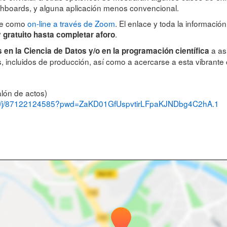
hboards, y alguna aplicación menos convencional.
nte como
on-line a través de Zoom
. El enlace y toda la informació
.
y gratuito hasta completar aforo
a asi
 en la Ciencia de Datos y/o en la programación científica
, incluidos de producción, así como a acercarse a esta vibrant
alón de actos)
us/j/87122124585?pwd=ZaKD01GfUspvtirLFpaKJNDbg4C2hA.1