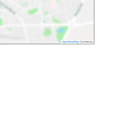
©
OpenStreetMap
Contributors