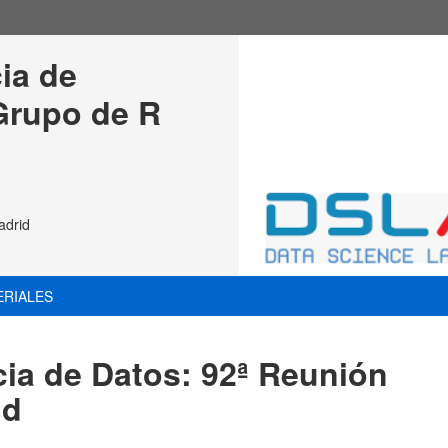
ia de 
Grupo de R 
adrid
ERIALES
cia de Datos: 92ª Reunión
id