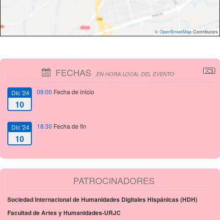
©
OpenStreetMap
Contributors
FECHAS
EN HORA LOCAL DEL EVENTO
09:00
Fecha de inicio
Dic '24
10
18:30
Fecha de fin
Dic '24
10
PATROCINADORES
Sociedad Internacional de Humanidades Digitales Hispánicas (HDH)
Facultad de Artes y Humanidades-URJC