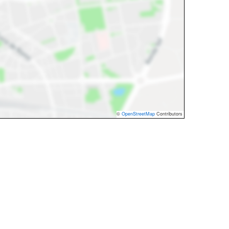
©
OpenStreetMap
Contributors