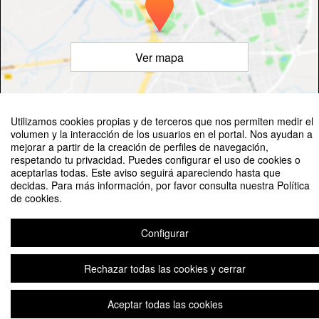
Ver mapa
Utilizamos cookies propias y de terceros que nos permiten medir el
volumen y la interacción de los usuarios en el portal. Nos ayudan a
©
OpenStreetMap
Contributors
mejorar a partir de la creación de perfiles de navegación,
respetando tu privacidad. Puedes configurar el uso de cookies o
aceptarlas todas. Este aviso seguirá apareciendo hasta que
decidas. Para más información, por favor consulta nuestra Política
de cookies.
I Jornada de Pediatría Social
Configurar
Rechazar todas las cookies y cerrar
Aviso legal
|
Contacto
Plataforma de organización de eventos Symposium
Copyright © 2026
Aceptar todas las cookies