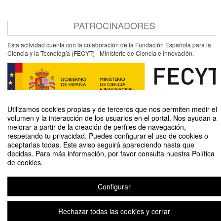
PATROCINADORES
Esta actividad cuenta con la colaboración de la Fundación Española para la
Ciencia y la Tecnología (FECYT) - Ministerio de Ciencia e Innovación.
Utilizamos cookies propias y de terceros que nos permiten medir el
volumen y la interacción de los usuarios en el portal. Nos ayudan a
mejorar a partir de la creación de perfiles de navegación,
respetando tu privacidad. Puedes configurar el uso de cookies o
aceptarlas todas. Este aviso seguirá apareciendo hasta que
Humanos y Algoritmos: La era de la Inteligencia Artificial
decidas. Para más información, por favor consulta nuestra Política
de cookies.
Organizado por Unidad de Cultura Científica y de la Innovación (UCC+I)
Configurar
Aviso legal
|
Contacto
Plataforma de organización de eventos Symposium
Copyright © 2026
Rechazar todas las cookies y cerrar