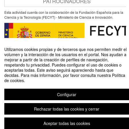
PATROCINADORES
Esta actividad cuenta con la colaboración de la Fundación Española para la
Ciencia y la Tecnología (FECYT) - Ministerio de Ciencia e Innovación.
Utilizamos cookies propias y de terceros que nos permiten medir el
volumen y la interacción de los usuarios en el portal. Nos ayudan a
mejorar a partir de la creación de perfiles de navegación,
respetando tu privacidad. Puedes configurar el uso de cookies o
aceptarlas todas. Este aviso seguirá apareciendo hasta que
Más allá de las apariencias: la Psicología como clave para nuestro bienestar
decidas. Para más información, por favor consulta nuestra Política
de cookies.
Organizado por Unidad de Cultura Científica y de la Innovación (UCC+I)
Configurar
Aviso legal
|
Contacto
Plataforma de organización de eventos Symposium
Copyright © 2026
Rechazar todas las cookies y cerrar
Aceptar todas las cookies