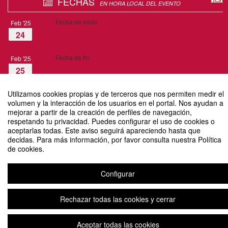
FECHAS
EN HORA LOCAL DEL EVENTO
09:00
Fecha de inicio
Feb '25
24
19:00
Fecha de fin
Feb '25
25
Utilizamos cookies propias y de terceros que nos permiten medir el
volumen y la interacción de los usuarios en el portal. Nos ayudan a
mejorar a partir de la creación de perfiles de navegación,
respetando tu privacidad. Puedes configurar el uso de cookies o
Congreso Internacional sobre Protección Jurídica de los Menores. Desafíos y
aceptarlas todas. Este aviso seguirá apareciendo hasta que
Oportunidades
decidas. Para más información, por favor consulta nuestra Política
de cookies.
Organizado por Berta Alam Pérez
Configurar
Aviso legal
|
Contacto
Plataforma de organización de eventos Symposium
Copyright © 2026
Rechazar todas las cookies y cerrar
Aceptar todas las cookies