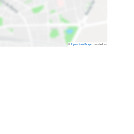
©
OpenStreetMap
Contributors