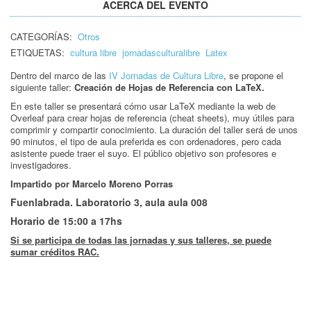
ACERCA DEL EVENTO
CATEGORÍAS:
Otros
ETIQUETAS:
cultura libre
jornadasculturalibre
Latex
Dentro del marco de las
IV Jornadas de Cultura Libre
, se propone el
siguiente taller:
Creación de Hojas de Referencia con LaTeX.
En este taller se presentará cómo usar LaTeX mediante la web de
Overleaf para crear hojas de referencia (cheat sheets), muy útiles para
comprimir y compartir conocimiento. La duración del taller será de unos
90 minutos, el tipo de aula preferida es con ordenadores, pero cada
asistente puede traer el suyo. El público objetivo son profesores e
investigadores.
Impartido por Marcelo Moreno Porras
Fuenlabrada. Laboratorio 3, aula aula 008
Horario de 15:00 a 17hs
Si se participa de todas las jornadas y sus talleres, se puede
sumar créditos RAC.