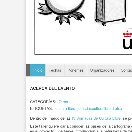
Inicio
Fechas
Ponentes
Organizadores
Conta
ACERCA DEL EVENTO
CATEGORÍAS:
Otros
ETIQUETAS:
cultura libre
jornadasculturalibre
Latex
Dentro del marco de las
IV Jornadas de Cultura Libre
, se pr
Este taller quiere dar a conocer las bases de la cartografí
es el proyecto, una breve introducción a la naturaleza de l