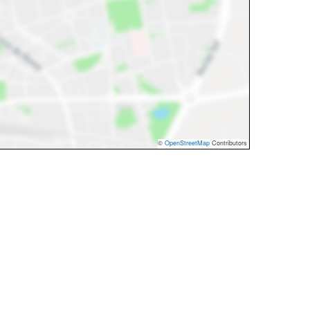
©
OpenStreetMap
Contributors