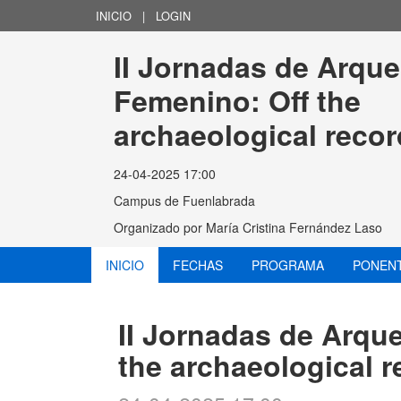
INICIO
|
LOGIN
II Jornadas de Arque
Femenino: Off the 
archaeological recor
24-04-2025 17:00
Campus de Fuenlabrada
Organizado por
María Cristina Fernández Laso
INICIO
FECHAS
PROGRAMA
PONEN
II Jornadas de Arqu
the archaeological r