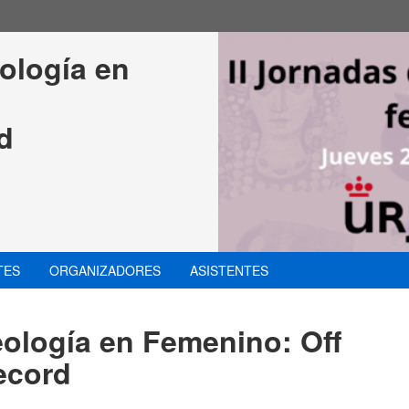
ología en 
d
TES
ORGANIZADORES
ASISTENTES
eología en Femenino: Off
ecord