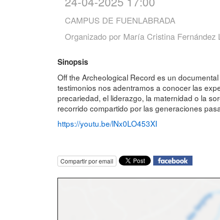
24-04-2025 17:00
CAMPUS DE FUENLABRADA
Organizado por
María Cristina Fernández 
Sinopsis
Off the Archeological Record es un documental 
testimonios nos adentramos a conocer las exper
precariedad, el liderazgo, la maternidad o la so
recorrido compartido por las generaciones pasad
https://youtu.be/lNx0LO453XI
Compartir por email