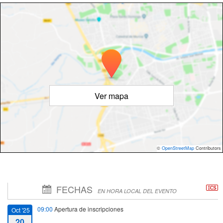
Ver mapa
©
OpenStreetMap
Contributors
FECHAS
EN HORA LOCAL DEL EVENTO
09:00
Apertura de inscripciones
Oct '25
20