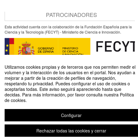
PATROCINADORES
Esta actividad cuenta con la colaboración de la Fundación Española para la
Ciencia y la Tecnología (FECYT) - Ministerio de Ciencia e Innovación.
Utilizamos cookies propias y de terceros que nos permiten medir el
volumen y la interacción de los usuarios en el portal. Nos ayudan a
mejorar a partir de la creación de perfiles de navegación,
respetando tu privacidad. Puedes configurar el uso de cookies o
aceptarlas todas. Este aviso seguirá apareciendo hasta que
El cuerpo humano visto a nivel microscópico
decidas. Para más información, por favor consulta nuestra Política
de cookies.
Organizado por Unidad de Cultura Científica y de la Innovación (UCC+I)
Configurar
Aviso legal
|
Contacto
Plataforma de organización de eventos Symposium
Copyright © 2026
Rechazar todas las cookies y cerrar