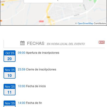
©
OpenStreetMap
Contributors
FECHAS
EN HORA LOCAL DEL EVENTO
09:00
Apertura de inscripciones
Oct '25
20
23:59
Cierre de inscripciones
Nov '25
10
10:00
Fecha de inicio
Nov '25
11
14:00
Fecha de fin
Nov '25