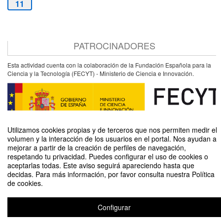
11
PATROCINADORES
Esta actividad cuenta con la colaboración de la Fundación Española para la
Ciencia y la Tecnología (FECYT) - Ministerio de Ciencia e Innovación.
Utilizamos cookies propias y de terceros que nos permiten medir el
volumen y la interacción de los usuarios en el portal. Nos ayudan a
mejorar a partir de la creación de perfiles de navegación,
respetando tu privacidad. Puedes configurar el uso de cookies o
aceptarlas todas. Este aviso seguirá apareciendo hasta que
Arterias sanas, corazón contento
decidas. Para más información, por favor consulta nuestra Política
de cookies.
Organizado por Unidad de Cultura Científica y de la Innovación (UCC+I)
Configurar
Aviso legal
|
Contacto
Plataforma de organización de eventos Symposium