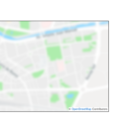
©
OpenStreetMap
Contributors