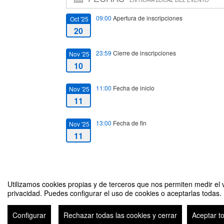
09:00
Apertura de inscripciones
Oct '25
20
23:59
Cierre de inscripciones
Nov '25
10
11:00
Fecha de inicio
Nov '25
11
13:00
Fecha de fin
Nov '25
11
Utilizamos cookies propias y de terceros que nos permiten medir el v
privacidad. Puedes configurar el uso de cookies o aceptarlas todas.
Tangram: Matemáticas que se Tocan
Configurar
Rechazar todas las cookies y cerrar
Aceptar t