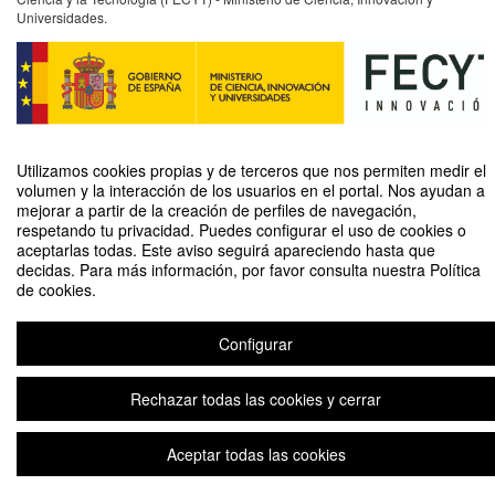
Universidades.
Utilizamos cookies propias y de terceros que nos permiten medir el
volumen y la interacción de los usuarios en el portal. Nos ayudan a
mejorar a partir de la creación de perfiles de navegación,
respetando tu privacidad. Puedes configurar el uso de cookies o
aceptarlas todas. Este aviso seguirá apareciendo hasta que
Un viaje colaborativo por la gastronomía: en busca de la cápsula del tiempo
decidas. Para más información, por favor consulta nuestra Política
de cookies.
Organizado por Unidad de Cultura Científica y de la Innovación (UCC+I)
Configurar
Aviso legal
|
Contacto
Plataforma de organización de eventos Symposium
Copyright © 2026
Rechazar todas las cookies y cerrar
Aceptar todas las cookies