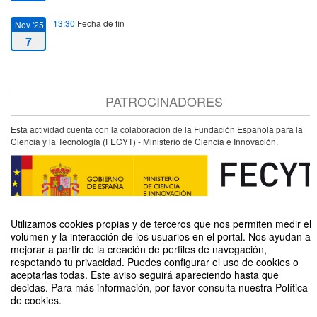
13:30
Fecha de fin
Nov '25
7
PATROCINADORES
Esta actividad cuenta con la colaboración de la Fundación Española para la
Ciencia y la Tecnología (FECYT) - Ministerio de Ciencia e Innovación.
Utilizamos cookies propias y de terceros que nos permiten medir el
volumen y la interacción de los usuarios en el portal. Nos ayudan a
mejorar a partir de la creación de perfiles de navegación,
respetando tu privacidad. Puedes configurar el uso de cookies o
aceptarlas todas. Este aviso seguirá apareciendo hasta que
Taller de Introducción a la Lengua de Signos Española
decidas. Para más información, por favor consulta nuestra Política
de cookies.
Organizado por Unidad de Cultura Científica y de la Innovación (UCC+I)