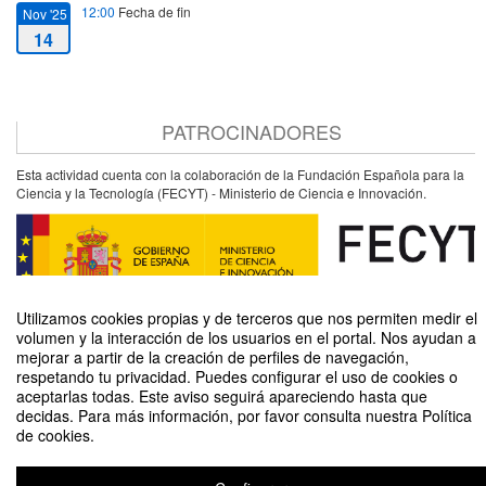
12:00
Fecha de fin
Nov '25
14
PATROCINADORES
Esta actividad cuenta con la colaboración de la Fundación Española para la
Ciencia y la Tecnología (FECYT) - Ministerio de Ciencia e Innovación.
Utilizamos cookies propias y de terceros que nos permiten medir el
volumen y la interacción de los usuarios en el portal. Nos ayudan a
mejorar a partir de la creación de perfiles de navegación,
respetando tu privacidad. Puedes configurar el uso de cookies o
aceptarlas todas. Este aviso seguirá apareciendo hasta que
Vamos a cuidar el planeta con energía divertida
decidas. Para más información, por favor consulta nuestra Política
de cookies.
Organizado por Unidad de Cultura Científica y de la Innovación (UCC+I)