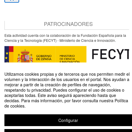
PATROCINADORES
Esta actividad cuenta con la colaboración de la Fundación Española para la
Ciencia y la Tecnología (FECYT) - Ministerio de Ciencia e Innovación.
Utilizamos cookies propias y de terceros que nos permiten medir el
volumen y la interacción de los usuarios en el portal. Nos ayudan a
mejorar a partir de la creación de perfiles de navegación,
respetando tu privacidad. Puedes configurar el uso de cookies o
aceptarlas todas. Este aviso seguirá apareciendo hasta que
Descubre cómo funcionan los motores de avión de cerca
decidas. Para más información, por favor consulta nuestra Política
de cookies.
Organizado por Unidad de Cultura Científica y de la Innovación (UCC+I)
Configurar
Aviso legal
|
Contacto
Plataforma de organización de eventos Symposium
Copyright © 2026