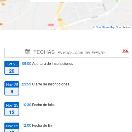
©
OpenStreetMap
Contributors
FECHAS
EN HORA LOCAL DEL EVENTO
09:00
Apertura de inscripciones
Oct '25
20
23:59
Cierre de inscripciones
Nov '25
6
10:30
Fecha de inicio
Nov '25
12
12:00
Fecha de fin
Nov '25