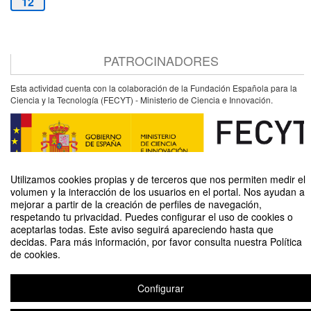
12
PATROCINADORES
Esta actividad cuenta con la colaboración de la Fundación Española para la
Ciencia y la Tecnología (FECYT) - Ministerio de Ciencia e Innovación.
Utilizamos cookies propias y de terceros que nos permiten medir el
volumen y la interacción de los usuarios en el portal. Nos ayudan a
mejorar a partir de la creación de perfiles de navegación,
respetando tu privacidad. Puedes configurar el uso de cookies o
aceptarlas todas. Este aviso seguirá apareciendo hasta que
¿Es inteligente la inteligencia artificial?
decidas. Para más información, por favor consulta nuestra Política
de cookies.
Organizado por Unidad de Cultura Científica y de la Innovación (UCC+I)
Configurar
Aviso legal
|
Contacto
Plataforma de organización de eventos Symposium
Copyright © 2026