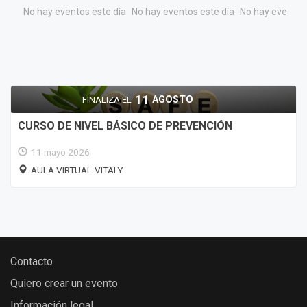
No hay eventos este día
No hay eventos este día
No hay eventos 
11
AGOSTO
FINALIZA EL
CURSO DE NIVEL BÁSICO DE PREVENCIÓN
11 mayo 2026
AULA VIRTUAL-VITALY
Contacto
Quiero crear un evento
Información legal