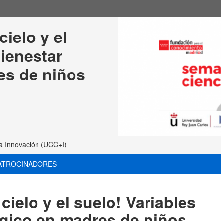
ielo y el 
ienestar 
es de niños 
 la Innovación (UCC+I)
ATROCINADORES
cielo y el suelo! Variables
ógico en madres de niños