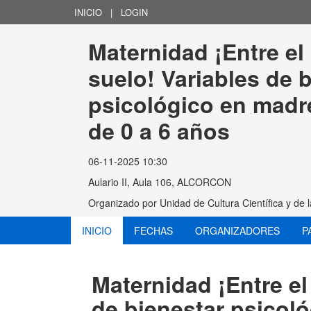
INICIO
|
LOGIN
Maternidad ¡Entre el c
suelo! Variables de b
psicológico en madr
de 0 a 6 años
06-11-2025 10:30
Aulario II, Aula 106, ALCORCON
Organizado por
Unidad de Cultura Científica y de
INICIO
FECHAS
ORGANIZADORES
P
Maternidad ¡Entre el 
de bienestar psicol