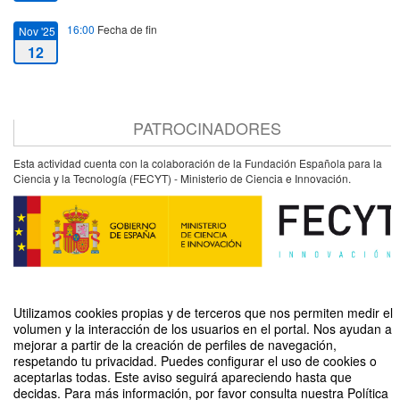
16:00
Fecha de fin
Nov '25
12
PATROCINADORES
Esta actividad cuenta con la colaboración de la Fundación Española para la
Ciencia y la Tecnología (FECYT) - Ministerio de Ciencia e Innovación.
Utilizamos cookies propias y de terceros que nos permiten medir el
volumen y la interacción de los usuarios en el portal. Nos ayudan a
mejorar a partir de la creación de perfiles de navegación,
Cuidar más allá del cuerpo: herramientas para el cuidado emocional de
respetando tu privacidad. Puedes configurar el uso de cookies o
personas con enfermedades crónicas complejas
aceptarlas todas. Este aviso seguirá apareciendo hasta que
decidas. Para más información, por favor consulta nuestra Política
Organizado por Unidad de Cultura Científica y de la Innovación (UCC+I)