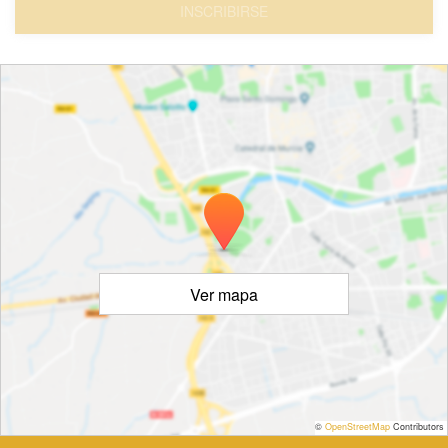
INSCRIBIRSE
Ver mapa
©
OpenStreetMap
Contributors