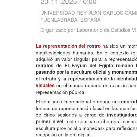
20-11-2025 10:00
UNIVERSIDAD REY JUAN CARLOS CAM
FUENLABRADA, ESPAÑA
Organizado por
Laboratorio de Estudios V
ha sido un motiv
La representación del rostro
manifestaciones humanas. En el contexto rom
adquirió un valor singular para la representaci
retratos de El Fayum del Egipto romano h
pasando por la escultura oficial y monumental
el retrato y la representación de la identida
en el mundo romano en relación con la i
visuales
representación pública.
El seminario internacional propone un
recorrid
formas de representación facial en las manifes
de cinco sesiones a cargo de
investigador
, este seminario abordará casos
primer nivel
escultura provincial o monedas- para reflexiona
recepción en la era digital.