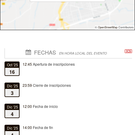
©
OpenStreetMap
Contributors
FECHAS
EN HORA LOCAL DEL EVENTO
12:45
Apertura de inscripciones
Oct '25
16
23:59
Cierre de inscripciones
Dic '25
3
12:00
Fecha de inicio
Dic '25
4
14:00
Fecha de fin
Dic '25