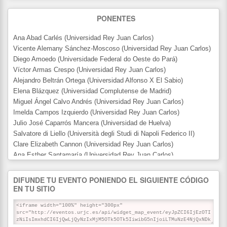
9
PONENTES
15:00
Fecha de inicio
Mrz '26
19
Ana Abad Carlés (Universidad Rey Juan Carlos)
Vicente Alemany Sánchez-Moscoso (Universidad Rey Juan Carlos)
15:00
Fecha de fin
Mrz '26
Diego Amoedo (Universidade Federal do Oeste do Pará)
21
Víctor Armas Crespo (Universidad Rey Juan Carlos)
Alejandro Beltrán Ortega (Universidad Alfonso X El Sabio)
14:00
Cierre de subida de comunicaciones
May '26
Elena Blázquez (Universidad Complutense de Madrid)
4
Miguel Ángel Calvo Andrés (Universidad Rey Juan Carlos)
Imelda Campos Izquierdo (Universidad Rey Juan Carlos)
Julio José Caparrós Mancera (Universidad de Huelva)
Salvatore di Liello (Università degli Studi di Napoli Federico II)
Clare Elizabeth Cannon (Universidad Rey Juan Carlos)
Ana Esther Santamaría (Universidad Rey Juan Carlos)
Verónica Fernández Jauregui (Universidad Rey Juan Carlos)
Antonio García Chica (Universidad de Jaén)
DIFUNDE TU EVENTO PONIENDO EL SIGUIENTE CÓDIGO
Daniel García López (Universidad Rey Juan Carlos)
EN TU SITIO
Verónica García Bolos (Universidad Rey Juan Carlos)
Mónica Garrié-Faget Guevara (Universidad Rey Juan Carlos)
Josefina González Cubero (Universidad de Valladolid)