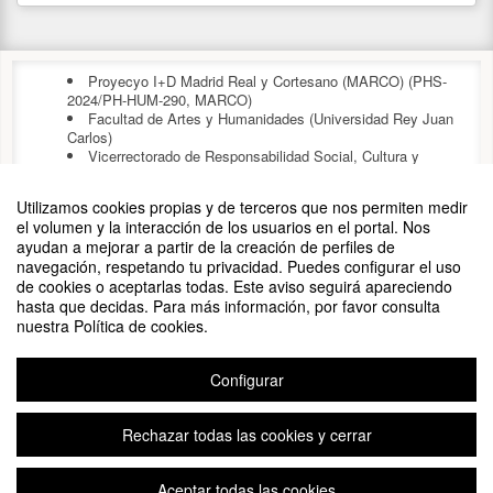
Álvaro Gurrea Suárez (Universidad Alfonso X El Sabio)
PATROCINADORES
Vincenzo Lagioia (Università di Bologna)
Fernando Martínez López (Universidad Rey Juan Carlos)
María Martínez de Ubago Campos (Universidad Rey Juan Carlos)
Proyecyo I+D Madrid Real y Cortesano (MARCO) (PHS-
Amaya Matesanz Muñoz (Universidad Rey Juan Carlos)
2024/PH-HUM-290, MARCO)
Facultad de Artes y Humanidades (Universidad Rey Juan
Miguel Mendoza-Malpartida (Universidad de Sevilla)
Carlos)
Cecilia Pineda-Calvillo (Universidad de Sevilla)
Vicerrectorado de Responsabilidad Social, Cultura y
Pablo R. Prieto Dávila (Universidad Rey Juan Carlos)
Deporte (Universidad Rey Juan Carlos)
Miguel Ángel Rego Robles (Universidad Rey Juan Carlos)
Utilizamos cookies propias y de terceros que nos permiten medir
Valle Rico Pacheco (Universidad Rey Juan Carlos)
el volumen y la interacción de los usuarios en el portal. Nos
Ángel Mariano Rodríguez Pérez (Universidad de Huelva)
ayudan a mejorar a partir de la creación de perfiles de
César Antonio Rodríguez González (Universidad de Huelva)
navegación, respetando tu privacidad. Puedes configurar el uso
Sergio Román Aliste (Universidad Rey Juan Carlos)
de cookies o aceptarlas todas. Este aviso seguirá apareciendo
hasta que decidas. Para más información, por favor consulta
José María Romero Monteserín (Universidad Alfonso X El Sabio)
nuestra Política de cookies.
Daniel Ruiz Zurita (Universidad Rey Juan Carlos)
Ana Sánchez Rico (Universidad Alfonso X El Sabio)
Ana Esther Santamaría Fernández (Universidad Rey Juan Carlos)
Configurar
Raquel Sardá Sánchez (Universidad Rey Juan Carlos)
Cristina Seguido Ramos (Universidad Rey Juan Carlos)
Rechazar todas las cookies y cerrar
Laura Soto Gutiérrez (Universidad Rey Juan Carlos)
María Luisa Walliser Martín (Universidad Rey Juan Carlos)
Aviso legal
|
Contacto
Plataforma de organización de eventos Symposium
Aceptar todas las cookies
Alba Zarza-Arribas (Universidad Rey Juan Carlos)
Copyright © 2026